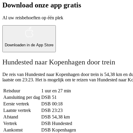
Download onze app gratis
Al uw reisbehoeften op één plek
Downloaden in de
App Store
Hundested naar Kopenhagen door trein
De reis van Hundested naar Kopenhagen door trein is 54,38 km en duur
laatste om 23:23. Het is mogelijk om te reizen van Hundested naar Kope
Reisduur
1 uur en 27 min
Aansluiting per dag
DSB
51
Eerste vertrek
DSB
00:18
Laatste vertrek
DSB
23:23
Afstand
DSB
54,38 km
Vertrek
DSB
Hundested
Aankomst
DSB
Kopenhagen