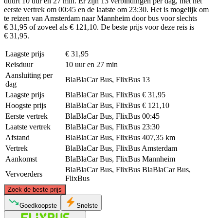
duurt 10 uur en 27 min. Er zijn 13 verbindingen per dag, met het
eerste vertrek om 00:45 en de laatste om 23:30. Het is mogelijk om
te reizen van Amsterdam naar Mannheim door bus voor slechts
€ 31,95 of zoveel als € 121,10. De beste prijs voor deze reis is
€ 31,95.
Laagste prijs
€ 31,95
Reisduur
10 uur en 27 min
Aansluiting per
BlaBlaCar Bus, FlixBus
13
dag
Laagste prijs
BlaBlaCar Bus, FlixBus
€ 31,95
Hoogste prijs
BlaBlaCar Bus, FlixBus
€ 121,10
Eerste vertrek
BlaBlaCar Bus, FlixBus
00:45
Laatste vertrek
BlaBlaCar Bus, FlixBus
23:30
Afstand
BlaBlaCar Bus, FlixBus
407,35 km
Vertrek
BlaBlaCar Bus, FlixBus
Amsterdam
Aankomst
BlaBlaCar Bus, FlixBus
Mannheim
BlaBlaCar Bus, FlixBus
BlaBlaCar Bus,
Vervoerders
FlixBus
©
CARTO
, ©
OpenStreetMap
contributors
Zoek de beste prijs
Amsterdam
Goedkoopste
Snelste