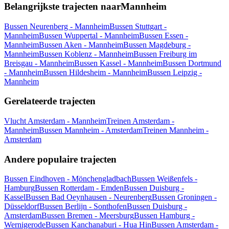
Belangrijkste trajecten naarMannheim
Bussen Neurenberg - Mannheim
Bussen Stuttgart -
Mannheim
Bussen Wuppertal - Mannheim
Bussen Essen -
Mannheim
Bussen Aken - Mannheim
Bussen Magdeburg -
Mannheim
Bussen Koblenz - Mannheim
Bussen Freiburg im
Breisgau - Mannheim
Bussen Kassel - Mannheim
Bussen Dortmund
- Mannheim
Bussen Hildesheim - Mannheim
Bussen Leipzig -
Mannheim
Gerelateerde trajecten
Vlucht Amsterdam - Mannheim
Treinen Amsterdam -
Mannheim
Bussen Mannheim - Amsterdam
Treinen Mannheim -
Amsterdam
Andere populaire trajecten
Bussen Eindhoven - Mönchengladbach
Bussen Weißenfels -
Hamburg
Bussen Rotterdam - Emden
Bussen Duisburg -
Kassel
Bussen Bad Oeynhausen - Neurenberg
Bussen Groningen -
Düsseldorf
Bussen Berlijn - Sonthofen
Bussen Duisburg -
Amsterdam
Bussen Bremen - Meersburg
Bussen Hamburg -
Wernigerode
Bussen Kanchanaburi - Hua Hin
Bussen Amsterdam -