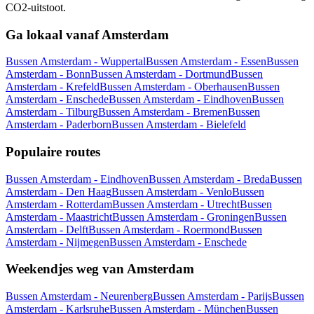
CO2-uitstoot.
Ga lokaal vanaf Amsterdam
Bussen Amsterdam - Wuppertal
Bussen Amsterdam - Essen
Bussen
Amsterdam - Bonn
Bussen Amsterdam - Dortmund
Bussen
Amsterdam - Krefeld
Bussen Amsterdam - Oberhausen
Bussen
Amsterdam - Enschede
Bussen Amsterdam - Eindhoven
Bussen
Amsterdam - Tilburg
Bussen Amsterdam - Bremen
Bussen
Amsterdam - Paderborn
Bussen Amsterdam - Bielefeld
Populaire routes
Bussen Amsterdam - Eindhoven
Bussen Amsterdam - Breda
Bussen
Amsterdam - Den Haag
Bussen Amsterdam - Venlo
Bussen
Amsterdam - Rotterdam
Bussen Amsterdam - Utrecht
Bussen
Amsterdam - Maastricht
Bussen Amsterdam - Groningen
Bussen
Amsterdam - Delft
Bussen Amsterdam - Roermond
Bussen
Amsterdam - Nijmegen
Bussen Amsterdam - Enschede
Weekendjes weg van Amsterdam
Bussen Amsterdam - Neurenberg
Bussen Amsterdam - Parijs
Bussen
Amsterdam - Karlsruhe
Bussen Amsterdam - München
Bussen