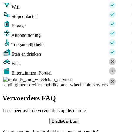
Wifi
Stopcontacten
Bagage
Airconditioning
Toegankelijkheid
Eten en drinken
Fiets
Entertainment Portaal
landingPage.services.mobility_and_wheelchair_services
Vervoerders FAQ
Lees meer over de vervoerders op deze route.
BlaBlaCar Bus
Wat gebeurt er als mijn Blablacar -bus vertraagd is?