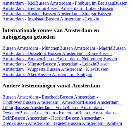
Amsterdam - Kiel
Bussen Amsterdam - Freiburg im Breisgau
Bussen
Amsterdam - Heilbronn
Bussen Amsterdam - Lübeck
Bussen
Amsterdam - Rostock
Bussen Amsterdam - Stuttgart
Bussen
Amsterdam - Ingolstadt
Bussen Amsterdam - Leipzig
Internationale routes van Amsterdam en
nabijgelegen gebieden
Bussen Amsterdam - München
Bussen Amsterdam - Madrid
Bussen
Amsterdam - Düsseldorf
Bussen Amsterdam - Rome
Bussen
Amsterdam - Bremen
Bussen Amsterdam - Neurenberg
Bussen
Amsterdam - Münster
Bussen Amsterdam - Leipzig
Bussen
Amsterdam - Wuppertal
Bussen Amsterdam - Kiev
Bussen
Amsterdam - Aken
Bussen Amsterdam - Stuttgart
Andere bestemmingen vanaf Amsterdam
Bussen Amsterdam - Enschede
Bussen Amsterdam -
Eindhoven
Bussen Amsterdam - Amersfoort
Bussen Amsterdam -
Tilburg
Bussen Amsterdam - Venlo
Bussen Amsterdam -
Deventer
Bussen Amsterdam - Rotterdam
Bussen Amsterdam -
Delft
Bussen Amsterdam - Heerlen
Bussen Amsterdam -
Breda
Bussen Amsterdam - Tegelen
Bussen Amsterdam - Arnhem