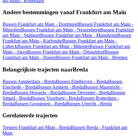
am Main - Rotterdam
Andere bestemmingen vanaf Frankfurt am Main
Bussen Frankfurt am Main - Dortmund
Bussen Frankfurt am Main -
München
Bussen Frankfurt am Main - Neurenberg
Bussen Frankfurt
am Main - Stuttgart
Bussen Frankfurt am Main - Mannheim
Bussen
Frankfurt am Main - Karlsruhe
Bussen Frankfurt am Main -
Lübeck
Bussen Frankfurt am Main - Münster
Bussen Frankfurt am
Main - Aken
Bussen Frankfurt am Main - Düsseldorf
Bussen
Frankfurt am Main - Hagen
Bussen Frankfurt am Main - Bremen
Belangrijkste trajecten naarBreda
Bussen Amsterdam - Breda
Bussen Eindhoven - Breda
Bussen
Enschede - Breda
Bussen Arnhem - Breda
Bussen Maastricht -
Breda
Bussen Hengelo - Breda
Bussen Deventer - Breda
Bussen
Sittard - Breda
Bussen Voorburg - Breda
Bussen Rotterdam -
Breda
Bussen Groningen - Breda
Bussen Utrecht - Breda
Gerelateerde trajecten
Treinen Frankfurt am Main - Breda
Bussen Breda - Frankfurt am
Main