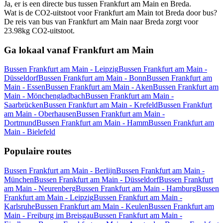
Ja, er is een directe bus tussen Frankfurt am Main en Breda.
Wat is de CO2-uitstoot voor Frankfurt am Main tot Breda door bus?
De reis van bus van Frankfurt am Main naar Breda zorgt voor
23.98kg CO2-uitstoot.
Ga lokaal vanaf Frankfurt am Main
Bussen Frankfurt am Main - Leipzig
Bussen Frankfurt am Main -
Düsseldorf
Bussen Frankfurt am Main - Bonn
Bussen Frankfurt am
Main - Essen
Bussen Frankfurt am Main - Aken
Bussen Frankfurt am
Main - Mönchengladbach
Bussen Frankfurt am Main -
Saarbrücken
Bussen Frankfurt am Main - Krefeld
Bussen Frankfurt
am Main - Oberhausen
Bussen Frankfurt am Main -
Dortmund
Bussen Frankfurt am Main - Hamm
Bussen Frankfurt am
Main - Bielefeld
Populaire routes
Bussen Frankfurt am Main - Berlijn
Bussen Frankfurt am Main -
München
Bussen Frankfurt am Main - Düsseldorf
Bussen Frankfurt
am Main - Neurenberg
Bussen Frankfurt am Main - Hamburg
Bussen
Frankfurt am Main - Leipzig
Bussen Frankfurt am Main -
Karlsruhe
Bussen Frankfurt am Main - Keulen
Bussen Frankfurt am
Main - Freiburg im Breisgau
Bussen Frankfurt am Main -