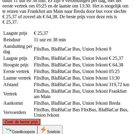
duurt 11 uur en 38 min. Er zijn 9 verbindingen per dag, met het
eerste vertrek om 05:25 en de laatste om 13:30. Het is mogelijk om
te reizen van Frankfurt am Main naar Breda door bus voor slechts
€ 25,37 of zoveel als € 64,38. De beste prijs voor deze reis is
€ 25,37.
Laagste prijs
€ 25,37
Reisduur
11 uur en 38 min
Aansluiting per
FlixBus, BlaBlaCar Bus, Union Ivkoni
9
dag
Laagste prijs
FlixBus, BlaBlaCar Bus, Union Ivkoni
€ 25,37
Hoogste prijs
FlixBus, BlaBlaCar Bus, Union Ivkoni
€ 64,38
Eerste vertrek
FlixBus, BlaBlaCar Bus, Union Ivkoni
05:25
Laatste vertrek
FlixBus, BlaBlaCar Bus, Union Ivkoni
13:30
Afstand
FlixBus, BlaBlaCar Bus, Union Ivkoni
319,72 km
FlixBus, BlaBlaCar Bus, Union Ivkoni
Frankfurt
Vertrek
am Main
Aankomst
FlixBus, BlaBlaCar Bus, Union Ivkoni
Breda
FlixBus, BlaBlaCar Bus
FlixBus, BlaBlaCar Bus,
Vervoerders
Union Ivkoni
©
CARTO
, ©
OpenStreetMap
contributors
Zoek de beste prijs
Breda
Goedkoopste
Snelste