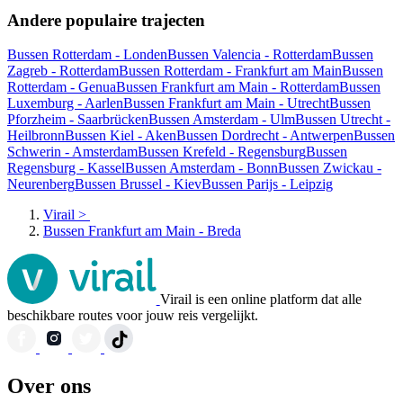
Andere populaire trajecten
Bussen Rotterdam - Londen
Bussen Valencia - Rotterdam
Bussen
Zagreb - Rotterdam
Bussen Rotterdam - Frankfurt am Main
Bussen
Rotterdam - Genua
Bussen Frankfurt am Main - Rotterdam
Bussen
Luxemburg - Aarlen
Bussen Frankfurt am Main - Utrecht
Bussen
Pforzheim - Saarbrücken
Bussen Amsterdam - Ulm
Bussen Utrecht -
Heilbronn
Bussen Kiel - Aken
Bussen Dordrecht - Antwerpen
Bussen
Schwerin - Amsterdam
Bussen Krefeld - Regensburg
Bussen
Regensburg - Kassel
Bussen Amsterdam - Bonn
Bussen Zwickau -
Neurenberg
Bussen Brussel - Kiev
Bussen Parijs - Leipzig
Virail
>
Bussen Frankfurt am Main - Breda
Virail is een online platform dat alle
beschikbare routes voor jouw reis vergelijkt.
Over ons