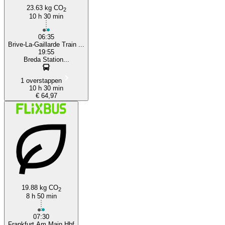
23.63 kg CO
2
10 h 30 min
06:35
Brive-La-Gaillarde Train ...
19:55
Breda Station...
1 overstappen
10 h 30 min
€ 64,97
19.88 kg CO
2
8 h 50 min
07:30
Frankfurt Am Main Hbf