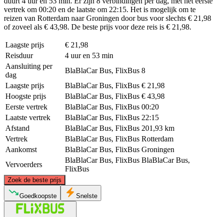
duurt 4 uur en 53 min. Er zijn 8 verbindingen per dag, met het eerste
vertrek om 00:20 en de laatste om 22:15. Het is mogelijk om te
reizen van Rotterdam naar Groningen door bus voor slechts € 21,98
of zoveel als € 43,98. De beste prijs voor deze reis is € 21,98.
Laagste prijs
€ 21,98
Reisduur
4 uur en 53 min
Aansluiting per
BlaBlaCar Bus, FlixBus
8
dag
Laagste prijs
BlaBlaCar Bus, FlixBus
€ 21,98
Hoogste prijs
BlaBlaCar Bus, FlixBus
€ 43,98
Eerste vertrek
BlaBlaCar Bus, FlixBus
00:20
Laatste vertrek
BlaBlaCar Bus, FlixBus
22:15
Afstand
BlaBlaCar Bus, FlixBus
201,93 km
Vertrek
BlaBlaCar Bus, FlixBus
Rotterdam
Aankomst
BlaBlaCar Bus, FlixBus
Groningen
BlaBlaCar Bus, FlixBus
BlaBlaCar Bus,
Vervoerders
FlixBus
©
CARTO
, ©
OpenStreetMap
contributors
Zoek de beste prijs
Groningen
Goedkoopste
Snelste