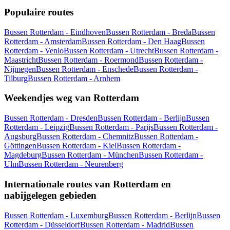
Populaire routes
Bussen Rotterdam - Eindhoven
Bussen Rotterdam - Breda
Bussen
Rotterdam - Amsterdam
Bussen Rotterdam - Den Haag
Bussen
Rotterdam - Venlo
Bussen Rotterdam - Utrecht
Bussen Rotterdam -
Maastricht
Bussen Rotterdam - Roermond
Bussen Rotterdam -
Nijmegen
Bussen Rotterdam - Enschede
Bussen Rotterdam -
Tilburg
Bussen Rotterdam - Arnhem
Weekendjes weg van Rotterdam
Bussen Rotterdam - Dresden
Bussen Rotterdam - Berlijn
Bussen
Rotterdam - Leipzig
Bussen Rotterdam - Parijs
Bussen Rotterdam -
Augsburg
Bussen Rotterdam - Chemnitz
Bussen Rotterdam -
Göttingen
Bussen Rotterdam - Kiel
Bussen Rotterdam -
Magdeburg
Bussen Rotterdam - München
Bussen Rotterdam -
Ulm
Bussen Rotterdam - Neurenberg
Internationale routes van Rotterdam en
nabijgelegen gebieden
Bussen Rotterdam - Luxemburg
Bussen Rotterdam - Berlijn
Bussen
Rotterdam - Düsseldorf
Bussen Rotterdam - Madrid
Bussen