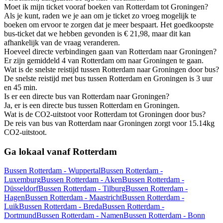
Moet ik mijn ticket vooraf boeken van Rotterdam tot Groningen?
Als je kunt, raden we je aan om je ticket zo vroeg mogelijk te
boeken om ervoor te zorgen dat je meer bespaart. Het goedkoopste
bus-ticket dat we hebben gevonden is € 21,98, maar dit kan
afhankelijk van de vraag veranderen.
Hoeveel directe verbindingen gaan van Rotterdam naar Groningen?
Er zijn gemiddeld 4 van Rotterdam om naar Groningen te gaan.
Wat is de snelste reistijd tussen Rotterdam naar Groningen door bus?
De snelste reistijd met bus tussen Rotterdam en Groningen is 3 uur
en 45 min.
Is er een directe bus van Rotterdam naar Groningen?
Ja, er is een directe bus tussen Rotterdam en Groningen.
Wat is de CO2-uitstoot voor Rotterdam tot Groningen door bus?
De reis van bus van Rotterdam naar Groningen zorgt voor 15.14kg
CO2-uitstoot.
Ga lokaal vanaf Rotterdam
Bussen Rotterdam - Wuppertal
Bussen Rotterdam -
Luxemburg
Bussen Rotterdam - Aken
Bussen Rotterdam -
Düsseldorf
Bussen Rotterdam - Tilburg
Bussen Rotterdam -
Hagen
Bussen Rotterdam - Maastricht
Bussen Rotterdam -
Luik
Bussen Rotterdam - Breda
Bussen Rotterdam -
Dortmund
Bussen Rotterdam - Namen
Bussen Rotterdam - Bonn