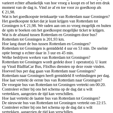
varieert echter afhankelijk van hoe vroeg u koopt en of het een druk
moment van de dag is. Vind ze af en toe voor zo goedkoop als
€ 21,98.
Wat is het goedkoopste treinkaartje van Rotterdam naar Groningen?
Het goedkoopste ticket dat je kunt krijgen van Rotterdam tot
Groningen is € 21,98. We raden aan om zo vroeg mogelijk en buiten
de spits te boeken om het goedkoopst mogelijke ticket te krijgen.
Wat is de afstand tussen Rotterdam en Groningen door bus?
Rotterdam tot Groningen is 201,93 km.
Hoe lang duurt de bus tussen Rotterdam en Groningen?
Rotterdam tot Groningen is gemiddeld 4 uur en 53 min. De snelste
optie brengt u echter daar in 3 uur en 45 min.
Welke bedrijven werken van Rotterdam tot Groningen?
Rotterdam tot Groningen wordt gedekt door 1 operator(s). U kunt
op Virail BlaBlaCar Bus, FlixBus diensten op deze route vinden.
Hoeveel bus per dag gaan van Rotterdam naar Groningen?
Rotterdam naar Groningen heeft gemiddeld 8 verbindingen per dag.
Hoe laat vertrekt de eerste bus van Rotterdam naar Groningen?
De vroegste bus van Rotterdam tot Groningen vertrekt om 00:20.
Controleer echter bij ons het schema op de dag dat u wilt
vertrekken, aangezien de tijd kan verschillen.
Hoe laat vertrekt de laatste bus van Rotterdam tot Groningen?
De nieuwste bus van Rotterdam tot Groningen vertrekt om 22:15.
Controleer echter bij ons het schema op de dag dat u wilt
vertrekken, aangezien de tijd kan verschillen.