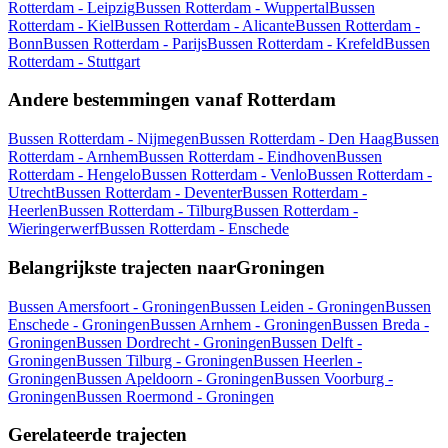
Rotterdam - Leipzig
Bussen Rotterdam - Wuppertal
Bussen
Rotterdam - Kiel
Bussen Rotterdam - Alicante
Bussen Rotterdam -
Bonn
Bussen Rotterdam - Parijs
Bussen Rotterdam - Krefeld
Bussen
Rotterdam - Stuttgart
Andere bestemmingen vanaf Rotterdam
Bussen Rotterdam - Nijmegen
Bussen Rotterdam - Den Haag
Bussen
Rotterdam - Arnhem
Bussen Rotterdam - Eindhoven
Bussen
Rotterdam - Hengelo
Bussen Rotterdam - Venlo
Bussen Rotterdam -
Utrecht
Bussen Rotterdam - Deventer
Bussen Rotterdam -
Heerlen
Bussen Rotterdam - Tilburg
Bussen Rotterdam -
Wieringerwerf
Bussen Rotterdam - Enschede
Belangrijkste trajecten naarGroningen
Bussen Amersfoort - Groningen
Bussen Leiden - Groningen
Bussen
Enschede - Groningen
Bussen Arnhem - Groningen
Bussen Breda -
Groningen
Bussen Dordrecht - Groningen
Bussen Delft -
Groningen
Bussen Tilburg - Groningen
Bussen Heerlen -
Groningen
Bussen Apeldoorn - Groningen
Bussen Voorburg -
Groningen
Bussen Roermond - Groningen
Gerelateerde trajecten