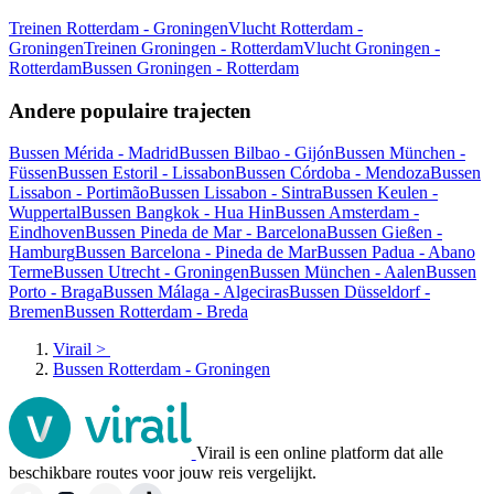
Treinen Rotterdam - Groningen
Vlucht Rotterdam -
Groningen
Treinen Groningen - Rotterdam
Vlucht Groningen -
Rotterdam
Bussen Groningen - Rotterdam
Andere populaire trajecten
Bussen Mérida - Madrid
Bussen Bilbao - Gijón
Bussen München -
Füssen
Bussen Estoril - Lissabon
Bussen Córdoba - Mendoza
Bussen
Lissabon - Portimão
Bussen Lissabon - Sintra
Bussen Keulen -
Wuppertal
Bussen Bangkok - Hua Hin
Bussen Amsterdam -
Eindhoven
Bussen Pineda de Mar - Barcelona
Bussen Gießen -
Hamburg
Bussen Barcelona - Pineda de Mar
Bussen Padua - Abano
Terme
Bussen Utrecht - Groningen
Bussen München - Aalen
Bussen
Porto - Braga
Bussen Málaga - Algeciras
Bussen Düsseldorf -
Bremen
Bussen Rotterdam - Breda
Virail
>
Bussen Rotterdam - Groningen
Virail is een online platform dat alle
beschikbare routes voor jouw reis vergelijkt.