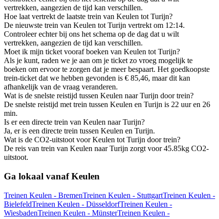
vertrekken, aangezien de tijd kan verschillen.
Hoe laat vertrekt de laatste trein van Keulen tot Turijn?
De nieuwste trein van Keulen tot Turijn vertrekt om 12:14.
Controleer echter bij ons het schema op de dag dat u wilt
vertrekken, aangezien de tijd kan verschillen.
Moet ik mijn ticket vooraf boeken van Keulen tot Turijn?
Als je kunt, raden we je aan om je ticket zo vroeg mogelijk te
boeken om ervoor te zorgen dat je meer bespaart. Het goedkoopste
trein-ticket dat we hebben gevonden is € 85,46, maar dit kan
afhankelijk van de vraag veranderen.
Wat is de snelste reistijd tussen Keulen naar Turijn door trein?
De snelste reistijd met trein tussen Keulen en Turijn is 22 uur en 26
min.
Is er een directe trein van Keulen naar Turijn?
Ja, er is een directe trein tussen Keulen en Turijn.
Wat is de CO2-uitstoot voor Keulen tot Turijn door trein?
De reis van trein van Keulen naar Turijn zorgt voor 45.85kg CO2-
uitstoot.
Ga lokaal vanaf Keulen
Treinen Keulen - Bremen
Treinen Keulen - Stuttgart
Treinen Keulen -
Bielefeld
Treinen Keulen - Düsseldorf
Treinen Keulen -
Wiesbaden
Treinen Keulen - Münster
Treinen Keulen -