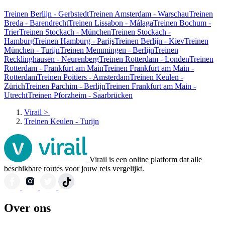
Treinen Berlijn - Gerbstedt
Treinen Amsterdam - Warschau
Treinen
Breda - Barendrecht
Treinen Lissabon - Málaga
Treinen Bochum -
Trier
Treinen Stockach - München
Treinen Stockach -
Hamburg
Treinen Hamburg - Parijs
Treinen Berlijn - Kiev
Treinen
München - Turijn
Treinen Memmingen - Berlijn
Treinen
Recklinghausen - Neurenberg
Treinen Rotterdam - Londen
Treinen
Rotterdam - Frankfurt am Main
Treinen Frankfurt am Main -
Rotterdam
Treinen Poitiers - Amsterdam
Treinen Keulen -
Zürich
Treinen Parchim - Berlijn
Treinen Frankfurt am Main -
Utrecht
Treinen Pforzheim - Saarbrücken
Virail
>
Treinen Keulen - Turijn
Virail is een online platform dat alle
beschikbare routes voor jouw reis vergelijkt.
Over ons