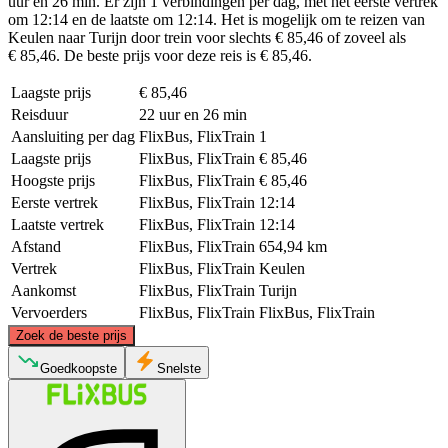
uur en 26 min. Er zijn 1 verbindingen per dag, met het eerste vertrek
om 12:14 en de laatste om 12:14. Het is mogelijk om te reizen van
Keulen naar Turijn door trein voor slechts € 85,46 of zoveel als
€ 85,46. De beste prijs voor deze reis is € 85,46.
Laagste prijs
€ 85,46
Reisduur
22 uur en 26 min
Aansluiting per dag
FlixBus, FlixTrain
1
Laagste prijs
FlixBus, FlixTrain
€ 85,46
Hoogste prijs
FlixBus, FlixTrain
€ 85,46
Eerste vertrek
FlixBus, FlixTrain
12:14
Laatste vertrek
FlixBus, FlixTrain
12:14
Afstand
FlixBus, FlixTrain
654,94 km
Vertrek
FlixBus, FlixTrain
Keulen
Aankomst
FlixBus, FlixTrain
Turijn
Vervoerders
FlixBus, FlixTrain
FlixBus, FlixTrain
©
CARTO
, ©
OpenStreetMap
contributors
Zoek de beste prijs
Cologne
Goedkoopste
Snelste