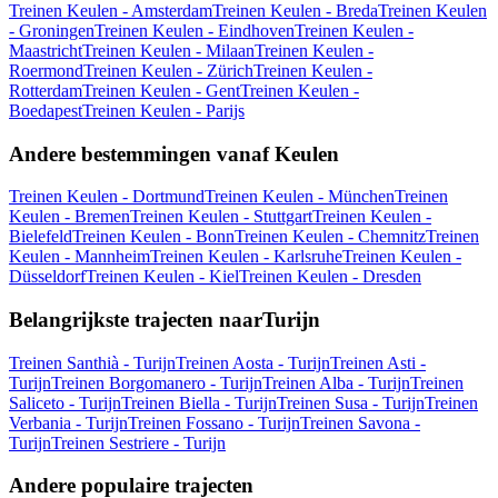
Treinen Keulen - Amsterdam
Treinen Keulen - Breda
Treinen Keulen
- Groningen
Treinen Keulen - Eindhoven
Treinen Keulen -
Maastricht
Treinen Keulen - Milaan
Treinen Keulen -
Roermond
Treinen Keulen - Zürich
Treinen Keulen -
Rotterdam
Treinen Keulen - Gent
Treinen Keulen -
Boedapest
Treinen Keulen - Parijs
Andere bestemmingen vanaf Keulen
Treinen Keulen - Dortmund
Treinen Keulen - München
Treinen
Keulen - Bremen
Treinen Keulen - Stuttgart
Treinen Keulen -
Bielefeld
Treinen Keulen - Bonn
Treinen Keulen - Chemnitz
Treinen
Keulen - Mannheim
Treinen Keulen - Karlsruhe
Treinen Keulen -
Düsseldorf
Treinen Keulen - Kiel
Treinen Keulen - Dresden
Belangrijkste trajecten naarTurijn
Treinen Santhià - Turijn
Treinen Aosta - Turijn
Treinen Asti -
Turijn
Treinen Borgomanero - Turijn
Treinen Alba - Turijn
Treinen
Saliceto - Turijn
Treinen Biella - Turijn
Treinen Susa - Turijn
Treinen
Verbania - Turijn
Treinen Fossano - Turijn
Treinen Savona -
Turijn
Treinen Sestriere - Turijn
Andere populaire trajecten