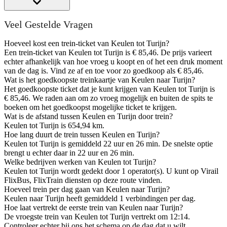
Veel Gestelde Vragen
Hoeveel kost een trein-ticket van Keulen tot Turijn?
Een trein-ticket van Keulen tot Turijn is € 85,46. De prijs varieert
echter afhankelijk van hoe vroeg u koopt en of het een druk moment
van de dag is. Vind ze af en toe voor zo goedkoop als € 85,46.
Wat is het goedkoopste treinkaartje van Keulen naar Turijn?
Het goedkoopste ticket dat je kunt krijgen van Keulen tot Turijn is
€ 85,46. We raden aan om zo vroeg mogelijk en buiten de spits te
boeken om het goedkoopst mogelijke ticket te krijgen.
Wat is de afstand tussen Keulen en Turijn door trein?
Keulen tot Turijn is 654,94 km.
Hoe lang duurt de trein tussen Keulen en Turijn?
Keulen tot Turijn is gemiddeld 22 uur en 26 min. De snelste optie
brengt u echter daar in 22 uur en 26 min.
Welke bedrijven werken van Keulen tot Turijn?
Keulen tot Turijn wordt gedekt door 1 operator(s). U kunt op Virail
FlixBus, FlixTrain diensten op deze route vinden.
Hoeveel trein per dag gaan van Keulen naar Turijn?
Keulen naar Turijn heeft gemiddeld 1 verbindingen per dag.
Hoe laat vertrekt de eerste trein van Keulen naar Turijn?
De vroegste trein van Keulen tot Turijn vertrekt om 12:14.
Controleer echter bij ons het schema op de dag dat u wilt