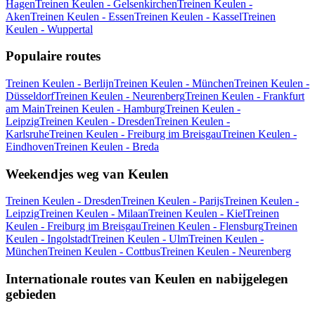
Hagen
Treinen Keulen - Gelsenkirchen
Treinen Keulen -
Aken
Treinen Keulen - Essen
Treinen Keulen - Kassel
Treinen
Keulen - Wuppertal
Populaire routes
Treinen Keulen - Berlijn
Treinen Keulen - München
Treinen Keulen -
Düsseldorf
Treinen Keulen - Neurenberg
Treinen Keulen - Frankfurt
am Main
Treinen Keulen - Hamburg
Treinen Keulen -
Leipzig
Treinen Keulen - Dresden
Treinen Keulen -
Karlsruhe
Treinen Keulen - Freiburg im Breisgau
Treinen Keulen -
Eindhoven
Treinen Keulen - Breda
Weekendjes weg van Keulen
Treinen Keulen - Dresden
Treinen Keulen - Parijs
Treinen Keulen -
Leipzig
Treinen Keulen - Milaan
Treinen Keulen - Kiel
Treinen
Keulen - Freiburg im Breisgau
Treinen Keulen - Flensburg
Treinen
Keulen - Ingolstadt
Treinen Keulen - Ulm
Treinen Keulen -
München
Treinen Keulen - Cottbus
Treinen Keulen - Neurenberg
Internationale routes van Keulen en nabijgelegen
gebieden