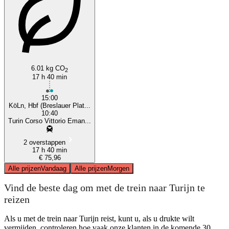
Turin
6.01 kg CO
2
17 h 40 min
15:00
KöLn, Hbf (Breslauer Plat...
10:40
Turin Corso Vittorio Eman...
2 overstappen
17 h 40 min
€ 75,96
Alle prijzen
Vandaag
Alle prijzen
Morgen
Vind de beste dag om met de trein naar Turijn te
reizen
Als u met de trein naar Turijn reist, kunt u, als u drukte wilt
vermijden, controleren hoe vaak onze klanten in de komende 30