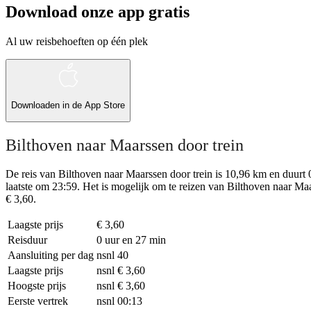
Download onze app gratis
Al uw reisbehoeften op één plek
Downloaden in de
App Store
Bilthoven naar Maarssen door trein
De reis van Bilthoven naar Maarssen door trein is 10,96 km en duurt 0
laatste om 23:59. Het is mogelijk om te reizen van Bilthoven naar Maars
€ 3,60.
Laagste prijs
€ 3,60
Reisduur
0 uur en 27 min
Aansluiting per dag
nsnl
40
Laagste prijs
nsnl
€ 3,60
Hoogste prijs
nsnl
€ 3,60
Eerste vertrek
nsnl
00:13