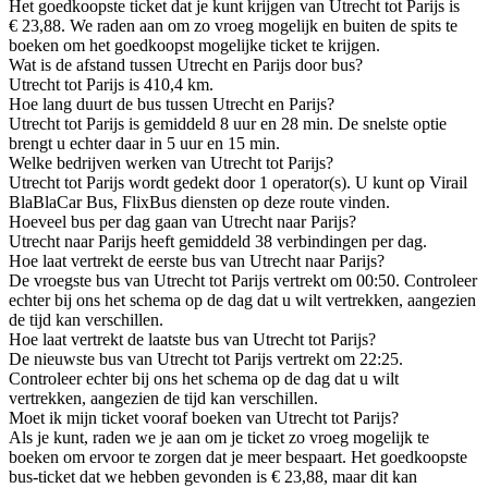
Het goedkoopste ticket dat je kunt krijgen van Utrecht tot Parijs is
€ 23,88. We raden aan om zo vroeg mogelijk en buiten de spits te
boeken om het goedkoopst mogelijke ticket te krijgen.
Wat is de afstand tussen Utrecht en Parijs door bus?
Utrecht tot Parijs is 410,4 km.
Hoe lang duurt de bus tussen Utrecht en Parijs?
Utrecht tot Parijs is gemiddeld 8 uur en 28 min. De snelste optie
brengt u echter daar in 5 uur en 15 min.
Welke bedrijven werken van Utrecht tot Parijs?
Utrecht tot Parijs wordt gedekt door 1 operator(s). U kunt op Virail
BlaBlaCar Bus, FlixBus diensten op deze route vinden.
Hoeveel bus per dag gaan van Utrecht naar Parijs?
Utrecht naar Parijs heeft gemiddeld 38 verbindingen per dag.
Hoe laat vertrekt de eerste bus van Utrecht naar Parijs?
De vroegste bus van Utrecht tot Parijs vertrekt om 00:50. Controleer
echter bij ons het schema op de dag dat u wilt vertrekken, aangezien
de tijd kan verschillen.
Hoe laat vertrekt de laatste bus van Utrecht tot Parijs?
De nieuwste bus van Utrecht tot Parijs vertrekt om 22:25.
Controleer echter bij ons het schema op de dag dat u wilt
vertrekken, aangezien de tijd kan verschillen.
Moet ik mijn ticket vooraf boeken van Utrecht tot Parijs?
Als je kunt, raden we je aan om je ticket zo vroeg mogelijk te
boeken om ervoor te zorgen dat je meer bespaart. Het goedkoopste
bus-ticket dat we hebben gevonden is € 23,88, maar dit kan