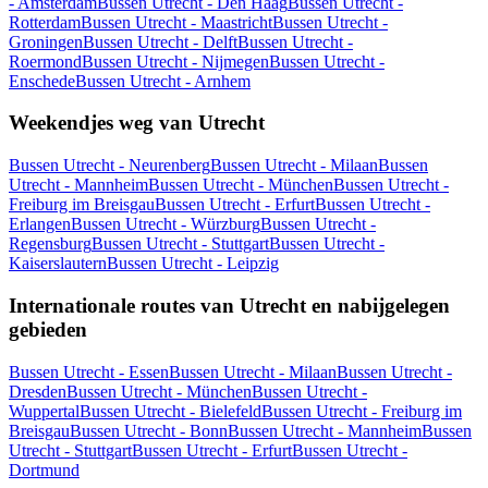
- Amsterdam
Bussen Utrecht - Den Haag
Bussen Utrecht -
Rotterdam
Bussen Utrecht - Maastricht
Bussen Utrecht -
Groningen
Bussen Utrecht - Delft
Bussen Utrecht -
Roermond
Bussen Utrecht - Nijmegen
Bussen Utrecht -
Enschede
Bussen Utrecht - Arnhem
Weekendjes weg van Utrecht
Bussen Utrecht - Neurenberg
Bussen Utrecht - Milaan
Bussen
Utrecht - Mannheim
Bussen Utrecht - München
Bussen Utrecht -
Freiburg im Breisgau
Bussen Utrecht - Erfurt
Bussen Utrecht -
Erlangen
Bussen Utrecht - Würzburg
Bussen Utrecht -
Regensburg
Bussen Utrecht - Stuttgart
Bussen Utrecht -
Kaiserslautern
Bussen Utrecht - Leipzig
Internationale routes van Utrecht en nabijgelegen
gebieden
Bussen Utrecht - Essen
Bussen Utrecht - Milaan
Bussen Utrecht -
Dresden
Bussen Utrecht - München
Bussen Utrecht -
Wuppertal
Bussen Utrecht - Bielefeld
Bussen Utrecht - Freiburg im
Breisgau
Bussen Utrecht - Bonn
Bussen Utrecht - Mannheim
Bussen
Utrecht - Stuttgart
Bussen Utrecht - Erfurt
Bussen Utrecht -
Dortmund