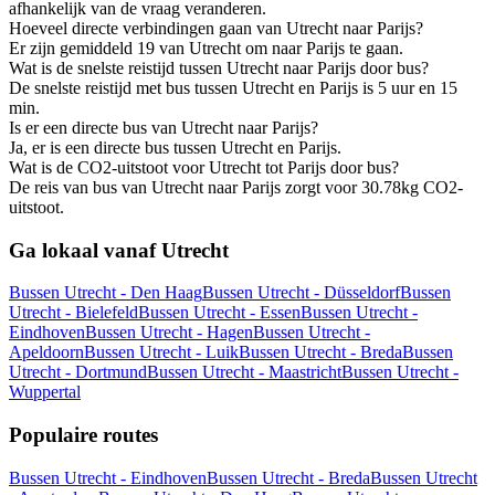
afhankelijk van de vraag veranderen.
Hoeveel directe verbindingen gaan van Utrecht naar Parijs?
Er zijn gemiddeld 19 van Utrecht om naar Parijs te gaan.
Wat is de snelste reistijd tussen Utrecht naar Parijs door bus?
De snelste reistijd met bus tussen Utrecht en Parijs is 5 uur en 15
min.
Is er een directe bus van Utrecht naar Parijs?
Ja, er is een directe bus tussen Utrecht en Parijs.
Wat is de CO2-uitstoot voor Utrecht tot Parijs door bus?
De reis van bus van Utrecht naar Parijs zorgt voor 30.78kg CO2-
uitstoot.
Ga lokaal vanaf Utrecht
Bussen Utrecht - Den Haag
Bussen Utrecht - Düsseldorf
Bussen
Utrecht - Bielefeld
Bussen Utrecht - Essen
Bussen Utrecht -
Eindhoven
Bussen Utrecht - Hagen
Bussen Utrecht -
Apeldoorn
Bussen Utrecht - Luik
Bussen Utrecht - Breda
Bussen
Utrecht - Dortmund
Bussen Utrecht - Maastricht
Bussen Utrecht -
Wuppertal
Populaire routes
Bussen Utrecht - Eindhoven
Bussen Utrecht - Breda
Bussen Utrecht