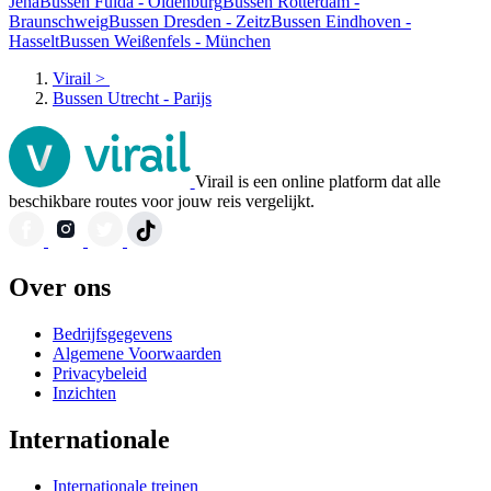
Jena
Bussen Fulda - Oldenburg
Bussen Rotterdam -
Braunschweig
Bussen Dresden - Zeitz
Bussen Eindhoven -
Hasselt
Bussen Weißenfels - München
Virail
>
Bussen Utrecht - Parijs
Virail is een online platform dat alle
beschikbare routes voor jouw reis vergelijkt.
Over ons
Bedrijfsgegevens
Algemene Voorwaarden
Privacybeleid
Inzichten
Internationale
Internationale treinen