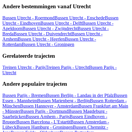
Andere bestemmingen vanaf Utrecht
Bussen Utrecht - Roermond
Bussen Utrecht - Enschede
Bussen
Utrecht - Eindhoven
Bussen Utrecht - Delft
Bussen Utrecht -
Apeldoorn
Bussen Utrecht - Zwijndrecht
Bussen Utrecht -
Breda
Bussen Utrecht - Duivendrecht
Bussen Utrecht -
Arnhem
Bussen Utrecht - Heerlen
Bussen Utrecht -
Rotterdam
Bussen Utrecht - Groningen
Gerelateerde trajecten
Treinen Utrecht - Parijs
Treinen Parijs - Utrecht
Bussen Parijs -
Utrecht
Andere populaire trajecten
Bussen Parijs - Bremen
Bussen Berlijn - Landau in der Pfalz
Bussen
Essen - Mannheim
Bussen Marienberg - Berlijn
Bussen Rotterdam -
München
Bussen Hannover - Amsterdam
Bussen Frankfurt am Main
- Münster
Bussen Parijs - Dortmund
Bussen Magdeburg -
Saarbrücken
Bussen Arnhem - Parijs
Bussen Eindhoven -
Brugge
Bussen Barcelona - L'Estartit
Bussen Amsterdam -
Lübeck
Bussen Hamburg - Groningen
Bussen Chemnitz -