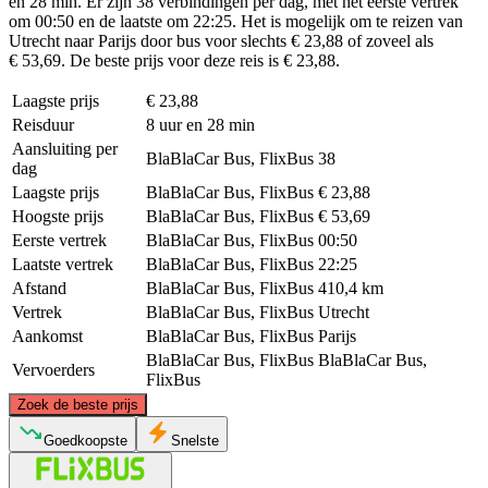
en 28 min. Er zijn 38 verbindingen per dag, met het eerste vertrek
om 00:50 en de laatste om 22:25. Het is mogelijk om te reizen van
Utrecht naar Parijs door bus voor slechts € 23,88 of zoveel als
€ 53,69. De beste prijs voor deze reis is € 23,88.
Laagste prijs
€ 23,88
Reisduur
8 uur en 28 min
Aansluiting per
BlaBlaCar Bus, FlixBus
38
dag
Laagste prijs
BlaBlaCar Bus, FlixBus
€ 23,88
Hoogste prijs
BlaBlaCar Bus, FlixBus
€ 53,69
Eerste vertrek
BlaBlaCar Bus, FlixBus
00:50
Laatste vertrek
BlaBlaCar Bus, FlixBus
22:25
Afstand
BlaBlaCar Bus, FlixBus
410,4 km
Vertrek
BlaBlaCar Bus, FlixBus
Utrecht
Aankomst
BlaBlaCar Bus, FlixBus
Parijs
BlaBlaCar Bus, FlixBus
BlaBlaCar Bus,
Vervoerders
FlixBus
©
CARTO
, ©
OpenStreetMap
contributors
Zoek de beste prijs
Utrecht
Goedkoopste
Snelste