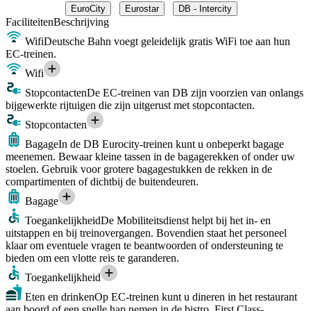
EuroCity
Eurostar
DB - Intercity
Faciliteiten
Beschrijving
Wifi
Deutsche Bahn voegt geleidelijk gratis WiFi toe aan hun
EC-treinen.
Wifi
Stopcontacten
De EC-treinen van DB zijn voorzien van onlangs
bijgewerkte rijtuigen die zijn uitgerust met stopcontacten.
Stopcontacten
Bagage
In de DB Eurocity-treinen kunt u onbeperkt bagage
meenemen. Bewaar kleine tassen in de bagagerekken of onder uw
stoelen. Gebruik voor grotere bagagestukken de rekken in de
compartimenten of dichtbij de buitendeuren.
Bagage
Toegankelijkheid
De Mobiliteitsdienst helpt bij het in- en
uitstappen en bij treinovergangen. Bovendien staat het personeel
klaar om eventuele vragen te beantwoorden of ondersteuning te
bieden om een vlotte reis te garanderen.
Toegankelijkheid
Eten en drinken
Op EC-treinen kunt u dineren in het restaurant
aan boord of een snelle hap nemen in de bistro. First Class-