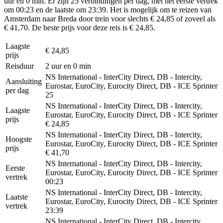
uur en 0 min. Er zijn 25 verbindingen per dag, met het eerste vertrek
om 00:23 en de laatste om 23:39. Het is mogelijk om te reizen van
Amsterdam naar Breda door trein voor slechts € 24,85 of zoveel als
€ 41,70. De beste prijs voor deze reis is € 24,85.
Laagste
€ 24,85
prijs
Reisduur
2 uur en 0 min
NS International - InterCity Direct, DB - Intercity,
Aansluiting
Eurostar, EuroCity, Eurocity Direct, DB - ICE Sprinter
per dag
25
NS International - InterCity Direct, DB - Intercity,
Laagste
Eurostar, EuroCity, Eurocity Direct, DB - ICE Sprinter
prijs
€ 24,85
NS International - InterCity Direct, DB - Intercity,
Hoogste
Eurostar, EuroCity, Eurocity Direct, DB - ICE Sprinter
prijs
€ 41,70
NS International - InterCity Direct, DB - Intercity,
Eerste
Eurostar, EuroCity, Eurocity Direct, DB - ICE Sprinter
vertrek
00:23
NS International - InterCity Direct, DB - Intercity,
Laatste
Eurostar, EuroCity, Eurocity Direct, DB - ICE Sprinter
vertrek
23:39
NS International - InterCity Direct, DB - Intercity,