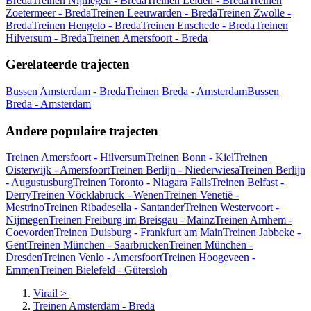
Breda
Treinen Nijmegen - Breda
Treinen Leiden - Breda
Treinen
Zoetermeer - Breda
Treinen Leeuwarden - Breda
Treinen Zwolle -
Breda
Treinen Hengelo - Breda
Treinen Enschede - Breda
Treinen
Hilversum - Breda
Treinen Amersfoort - Breda
Gerelateerde trajecten
Bussen Amsterdam - Breda
Treinen Breda - Amsterdam
Bussen
Breda - Amsterdam
Andere populaire trajecten
Treinen Amersfoort - Hilversum
Treinen Bonn - Kiel
Treinen
Oisterwijk - Amersfoort
Treinen Berlijn - Niederwiesa
Treinen Berlijn
- Augustusburg
Treinen Toronto - Niagara Falls
Treinen Belfast -
Derry
Treinen Vöcklabruck - Wenen
Treinen Venetië -
Mestrino
Treinen Ribadesella - Santander
Treinen Westervoort -
Nijmegen
Treinen Freiburg im Breisgau - Mainz
Treinen Arnhem -
Coevorden
Treinen Duisburg - Frankfurt am Main
Treinen Jabbeke -
Gent
Treinen München - Saarbrücken
Treinen München -
Dresden
Treinen Venlo - Amersfoort
Treinen Hoogeveen -
Emmen
Treinen Bielefeld - Gütersloh
Virail
>
Treinen Amsterdam - Breda