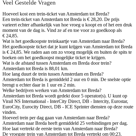
Veel Gestelde Vragen
Hoeveel kost een trein-ticket van Amsterdam tot Breda?
Een trein-ticket van Amsterdam tot Breda is € 28,20. De prijs
varieert echter afhankelijk van hoe vroeg u koopt en of het een druk
moment van de dag is. Vind ze af en toe voor zo goedkoop als
€ 24,85.
Wat is het goedkoopste treinkaartje van Amsterdam naar Breda?
Het goedkoopste ticket dat je kunt krijgen van Amsterdam tot Breda
is € 24,85. We raden aan om zo vroeg mogelijk en buiten de spits te
boeken om het goedkoopst mogelijke ticket te krijgen.
Wat is de afstand tussen Amsterdam en Breda door trein?
Amsterdam tot Breda is 88,01 km.
Hoe lang duurt de trein tussen Amsterdam en Breda?
Amsterdam tot Breda is gemiddeld 2 uur en 0 min. De snelste optie
brengt u echter daar in 1 uur en 2 min.
Welke bedrijven werken van Amsterdam tot Breda?
Amsterdam tot Breda wordt gedekt door 5 operator(s). U kunt op
Virail NS International - InterCity Direct, DB - Intercity, Eurostar,
EuroCity, Eurocity Direct, DB - ICE Sprinter diensten op deze route
vinden.
Hoeveel trein per dag gaan van Amsterdam naar Breda?
Amsterdam naar Breda heeft gemiddeld 25 verbindingen per dag.
Hoe laat vertrekt de eerste trein van Amsterdam naar Breda?
De vroegste trein van Amsterdam tot Breda vertrekt om 00:23.