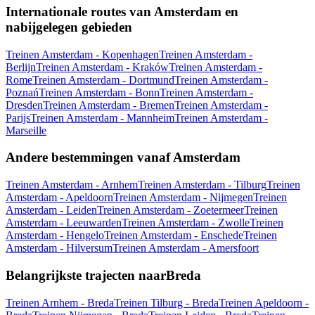
Internationale routes van Amsterdam en
nabijgelegen gebieden
Treinen Amsterdam - Kopenhagen
Treinen Amsterdam -
Berlijn
Treinen Amsterdam - Kraków
Treinen Amsterdam -
Rome
Treinen Amsterdam - Dortmund
Treinen Amsterdam -
Poznań
Treinen Amsterdam - Bonn
Treinen Amsterdam -
Dresden
Treinen Amsterdam - Bremen
Treinen Amsterdam -
Parijs
Treinen Amsterdam - Mannheim
Treinen Amsterdam -
Marseille
Andere bestemmingen vanaf Amsterdam
Treinen Amsterdam - Arnhem
Treinen Amsterdam - Tilburg
Treinen
Amsterdam - Apeldoorn
Treinen Amsterdam - Nijmegen
Treinen
Amsterdam - Leiden
Treinen Amsterdam - Zoetermeer
Treinen
Amsterdam - Leeuwarden
Treinen Amsterdam - Zwolle
Treinen
Amsterdam - Hengelo
Treinen Amsterdam - Enschede
Treinen
Amsterdam - Hilversum
Treinen Amsterdam - Amersfoort
Belangrijkste trajecten naarBreda
Treinen Arnhem - Breda
Treinen Tilburg - Breda
Treinen Apeldoorn -