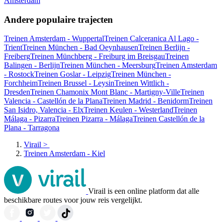
Amsterdam
Andere populaire trajecten
Treinen Amsterdam - Wuppertal
Treinen Calceranica Al Lago -
Trient
Treinen München - Bad Oeynhausen
Treinen Berlijn -
Freiberg
Treinen Münchberg - Freiburg im Breisgau
Treinen
Balingen - Berlijn
Treinen München - Meersburg
Treinen Amsterdam
- Rostock
Treinen Goslar - Leipzig
Treinen München -
Forchheim
Treinen Brussel - Leysin
Treinen Wittlich -
Dresden
Treinen Chamonix Mont Blanc - Martigny-Ville
Treinen
Valencia - Castellón de la Plana
Treinen Madrid - Benidorm
Treinen
San Isidro, Valencia - Elx
Treinen Keulen - Westerland
Treinen
Málaga - Pizarra
Treinen Pizarra - Málaga
Treinen Castellón de la
Plana - Tarragona
Virail
>
Treinen Amsterdam - Kiel
Virail is een online platform dat alle
beschikbare routes voor jouw reis vergelijkt.