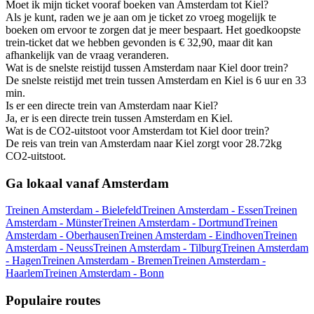
Moet ik mijn ticket vooraf boeken van Amsterdam tot Kiel?
Als je kunt, raden we je aan om je ticket zo vroeg mogelijk te
boeken om ervoor te zorgen dat je meer bespaart. Het goedkoopste
trein-ticket dat we hebben gevonden is € 32,90, maar dit kan
afhankelijk van de vraag veranderen.
Wat is de snelste reistijd tussen Amsterdam naar Kiel door trein?
De snelste reistijd met trein tussen Amsterdam en Kiel is 6 uur en 33
min.
Is er een directe trein van Amsterdam naar Kiel?
Ja, er is een directe trein tussen Amsterdam en Kiel.
Wat is de CO2-uitstoot voor Amsterdam tot Kiel door trein?
De reis van trein van Amsterdam naar Kiel zorgt voor 28.72kg
CO2-uitstoot.
Ga lokaal vanaf Amsterdam
Treinen Amsterdam - Bielefeld
Treinen Amsterdam - Essen
Treinen
Amsterdam - Münster
Treinen Amsterdam - Dortmund
Treinen
Amsterdam - Oberhausen
Treinen Amsterdam - Eindhoven
Treinen
Amsterdam - Neuss
Treinen Amsterdam - Tilburg
Treinen Amsterdam
- Hagen
Treinen Amsterdam - Bremen
Treinen Amsterdam -
Haarlem
Treinen Amsterdam - Bonn
Populaire routes