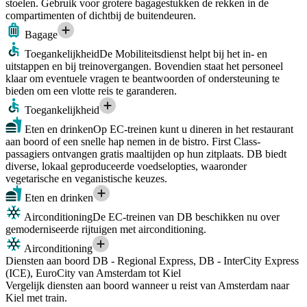
stoelen. Gebruik voor grotere bagagestukken de rekken in de
compartimenten of dichtbij de buitendeuren.
Bagage
Toegankelijkheid
De Mobiliteitsdienst helpt bij het in- en
uitstappen en bij treinovergangen. Bovendien staat het personeel
klaar om eventuele vragen te beantwoorden of ondersteuning te
bieden om een vlotte reis te garanderen.
Toegankelijkheid
Eten en drinken
Op EC-treinen kunt u dineren in het restaurant
aan boord of een snelle hap nemen in de bistro. First Class-
passagiers ontvangen gratis maaltijden op hun zitplaats. DB biedt
diverse, lokaal geproduceerde voedselopties, waaronder
vegetarische en veganistische keuzes.
Eten en drinken
Airconditioning
De EC-treinen van DB beschikken nu over
gemoderniseerde rijtuigen met airconditioning.
Airconditioning
Diensten aan boord DB - Regional Express, DB - InterCity Express
(ICE), EuroCity van Amsterdam tot Kiel
Vergelijk diensten aan boord wanneer u reist van Amsterdam naar
Kiel met train.