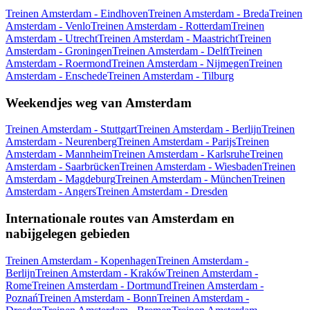
Treinen Amsterdam - Eindhoven
Treinen Amsterdam - Breda
Treinen
Amsterdam - Venlo
Treinen Amsterdam - Rotterdam
Treinen
Amsterdam - Utrecht
Treinen Amsterdam - Maastricht
Treinen
Amsterdam - Groningen
Treinen Amsterdam - Delft
Treinen
Amsterdam - Roermond
Treinen Amsterdam - Nijmegen
Treinen
Amsterdam - Enschede
Treinen Amsterdam - Tilburg
Weekendjes weg van Amsterdam
Treinen Amsterdam - Stuttgart
Treinen Amsterdam - Berlijn
Treinen
Amsterdam - Neurenberg
Treinen Amsterdam - Parijs
Treinen
Amsterdam - Mannheim
Treinen Amsterdam - Karlsruhe
Treinen
Amsterdam - Saarbrücken
Treinen Amsterdam - Wiesbaden
Treinen
Amsterdam - Magdeburg
Treinen Amsterdam - München
Treinen
Amsterdam - Angers
Treinen Amsterdam - Dresden
Internationale routes van Amsterdam en
nabijgelegen gebieden
Treinen Amsterdam - Kopenhagen
Treinen Amsterdam -
Berlijn
Treinen Amsterdam - Kraków
Treinen Amsterdam -
Rome
Treinen Amsterdam - Dortmund
Treinen Amsterdam -
Poznań
Treinen Amsterdam - Bonn
Treinen Amsterdam -