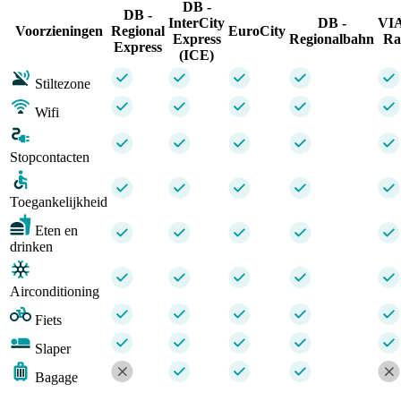
DB -
DB -
InterCity
DB -
VI
Voorzieningen
Regional
EuroCity
Express
Regionalbahn
Ra
Express
(ICE)
Stiltezone
Wifi
Stopcontacten
Toegankelijkheid
Eten en
drinken
Airconditioning
Fiets
Slaper
Bagage