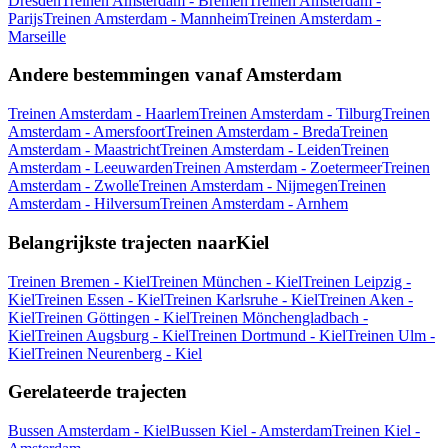
Dresden
Treinen Amsterdam - Bremen
Treinen Amsterdam -
Parijs
Treinen Amsterdam - Mannheim
Treinen Amsterdam -
Marseille
Andere bestemmingen vanaf Amsterdam
Treinen Amsterdam - Haarlem
Treinen Amsterdam - Tilburg
Treinen
Amsterdam - Amersfoort
Treinen Amsterdam - Breda
Treinen
Amsterdam - Maastricht
Treinen Amsterdam - Leiden
Treinen
Amsterdam - Leeuwarden
Treinen Amsterdam - Zoetermeer
Treinen
Amsterdam - Zwolle
Treinen Amsterdam - Nijmegen
Treinen
Amsterdam - Hilversum
Treinen Amsterdam - Arnhem
Belangrijkste trajecten naarKiel
Treinen Bremen - Kiel
Treinen München - Kiel
Treinen Leipzig -
Kiel
Treinen Essen - Kiel
Treinen Karlsruhe - Kiel
Treinen Aken -
Kiel
Treinen Göttingen - Kiel
Treinen Mönchengladbach -
Kiel
Treinen Augsburg - Kiel
Treinen Dortmund - Kiel
Treinen Ulm -
Kiel
Treinen Neurenberg - Kiel
Gerelateerde trajecten
Bussen Amsterdam - Kiel
Bussen Kiel - Amsterdam
Treinen Kiel -