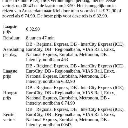
uur en 47 min. Er zijn 463 verbindingen per dag, met het eerste
vertrek om 00:43 en de laatste om 23:50. Het is mogelijk om te
reizen van Amsterdam naar Kiel door trein voor slechts € 32,90 of
zoveel als € 74,90. De beste prijs voor deze reis is € 32,90.
Laagste
€ 32,90
prijs
Reisduur
8 uur en 47 min
DB - Regional Express, DB - InterCity Express (ICE),
Aansluiting
EuroCity, DB - Regionalbahn, VIAS Rail, Erixx,
per dag
National Express, Eurobahn, Metronom, DB -
Intercity, nordbahn
463
DB - Regional Express, DB - InterCity Express (ICE),
Laagste
EuroCity, DB - Regionalbahn, VIAS Rail, Erixx,
prijs
National Express, Eurobahn, Metronom, DB -
Intercity, nordbahn
€ 32,90
DB - Regional Express, DB - InterCity Express (ICE),
Hoogste
EuroCity, DB - Regionalbahn, VIAS Rail, Erixx,
prijs
National Express, Eurobahn, Metronom, DB -
Intercity, nordbahn
€ 74,90
DB - Regional Express, DB - InterCity Express (ICE),
Eerste
EuroCity, DB - Regionalbahn, VIAS Rail, Erixx,
vertrek
National Express, Eurobahn, Metronom, DB -
Intercity, nordbahn
00:43