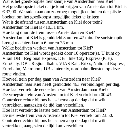
Wat is het goedkoopste treinkaartje van Amsterdam naar Kiel?
Het goedkoopste ticket dat je kunt krijgen van Amsterdam tot Kiel is
€ 32,90. We raden aan om zo vroeg mogelijk en buiten de spits te
boeken om het goedkoopst mogelijke ticket te krijgen.
Wat is de afstand tussen Amsterdam en Kiel door trein?
Amsterdam tot Kiel is 410,31 km.
Hoe lang duurt de trein tussen Amsterdam en Kiel?
Amsterdam tot Kiel is gemiddeld 8 uur en 47 min. De snelste optie
brengt u echter daar in 6 uur en 33 min.
Welke bedrijven werken van Amsterdam tot Kiel?
Amsterdam tot Kiel wordt gedekt door 10 operator(s). U kunt op
Virail DB - Regional Express, DB - InterCity Express (ICE),
EuroCity, DB - Regionalbahn, VIAS Rail, Erixx, National Express,
Eurobahn, Metronom, DB - Intercity, nordbahn diensten op deze
route vinden.
Hoeveel trein per dag gaan van Amsterdam naar Kiel?
Amsterdam naar Kiel heeft gemiddeld 463 verbindingen per dag.
Hoe laat vertrekt de eerste trein van Amsterdam naar Kiel?
De vroegste trein van Amsterdam tot Kiel vertrekt om 00:43.
Controleer echter bij ons het schema op de dag dat u wilt
vertrekken, aangezien de tijd kan verschillen.
Hoe laat vertrekt de laatste trein van Amsterdam tot Kiel?
De nieuwste trein van Amsterdam tot Kiel vertrekt om 23:50.
Controleer echter bij ons het schema op de dag dat u wilt
vertrekken, aangezien de tijd kan verschillen.